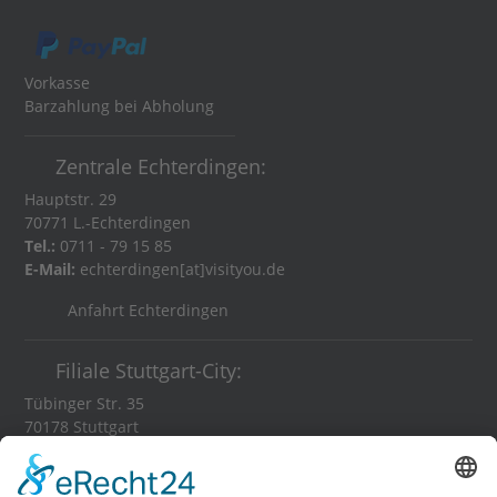
Vorkasse
Barzahlung bei Abholung
Zentrale Echterdingen:
Hauptstr. 29
70771 L.-Echterdingen
Tel.:
0711 - 79 15 85
E-Mail:
echterdingen[at]visityou.de
Anfahrt Echterdingen
Filiale Stuttgart-City:
Tübinger Str. 35
70178 Stuttgart
Tel.:
0711 - 35 84 11 16
E-Mail:
stuttgart[at]visityou.de