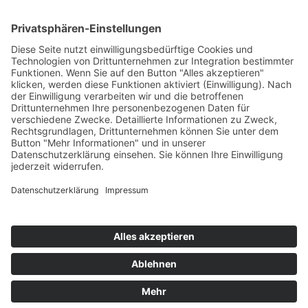
Anfahrt Stuttgart
Partnershops:
Banner-Schilder.de
Kuvertieren-Lettershop.de
Fahrzeugbeklebung24.de
Textil Shop
72
Bewertungen auf ProvenExpert.com
Visityou
Social:
© 2026 VisitYou Druckerei & Werbetechnik - Stempel Haaga