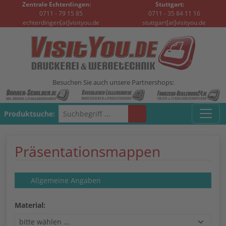
Zentrale Echterdingen:
Stuttgart:
0711 - 79 15 85
0711 - 35 84 11 16
echterdingen[at]visityou.de
stuttgart[at]visityou.de
Besuchen Sie auch unsere Partnershops:
Produktsuche:
Präsentationsmappen
Allgemeine Angaben
Material: