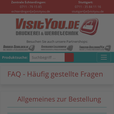
Zentrale Echterdingen:
Stuttgart:
0711 - 79 15 85
0711 - 35 84 11 16
echterdingen[at]visityou.de
stuttgart[at]visityou.de
Besuchen Sie auch unsere Partnershops:
Produktsuche:
FAQ - Häufig gestellte Fragen
Allgemeines zur Bestellung