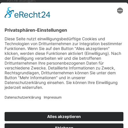
70178 Stuttgart
Tel.:
0711 - 35 84 11 16
E-Mail:
stuttgart[at]visityou.de
Anfahrt Stuttgart
Partnershops:
Banner-Schilder.de
Kuvertieren-Lettershop.de
Fahrzeugbeklebung24.de
Textil Shop
72
Bewertungen auf ProvenExpert.com
Visityou
Social: