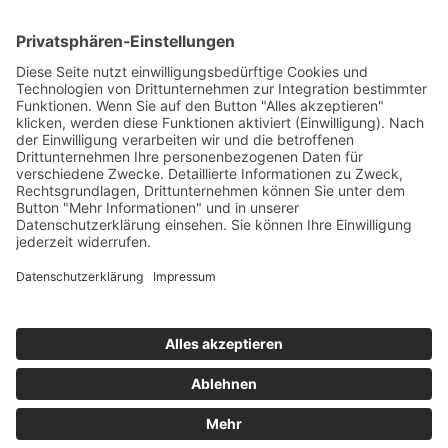
Anfahrt Stuttgart
Partnershops:
Banner-Schilder.de
Kuvertieren-Lettershop.de
Fahrzeugbeklebung24.de
Textil Shop
72
Bewertungen auf ProvenExpert.com
Visityou
Social:
© 2026 VisitYou Druckerei & Werbetechnik - Stempel Haaga