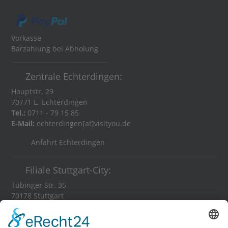
Vorkasse
Barzahlung bei Abholung
Zentrale Echterdingen:
Hauptstr. 29
70771 L.-Echterdingen
Tel.:
0711 - 79 15 85
E-Mail:
echterdingen[at]visityou.de
Anfahrt Echterdingen
Filiale Stuttgart-City:
Tübinger Str. 35
70178 Stuttgart
Tel.:
0711 - 35 84 11 16
E-Mail:
stuttgart[at]visityou.de