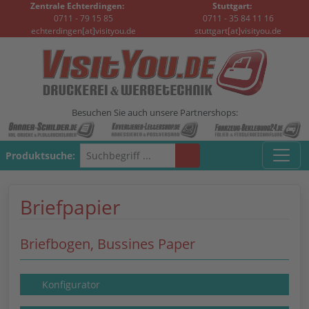
Zentrale Echterdingen:
Stuttgart:
0711 - 79 15 85
0711 - 35 84 11 16
echterdingen[at]visityou.de
stuttgart[at]visityou.de
Besuchen Sie auch unsere Partnershops:
Produktsuche:
Briefpapier
Briefbogen, Bussines Paper
Konfigurator