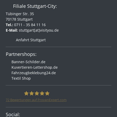
Filiale Stuttgart-City:
Tübinger Str. 35
70178 Stuttgart
Tel.:
0711 - 35 84 11 16
E-Mail:
stuttgart[at]visityou.de
Anfahrt Stuttgart
Partnershops:
Banner-Schilder.de
Kuvertieren-Lettershop.de
Fahrzeugbeklebung24.de
Textil Shop
72
Bewertungen auf ProvenExpert.com
Visityou
Social: