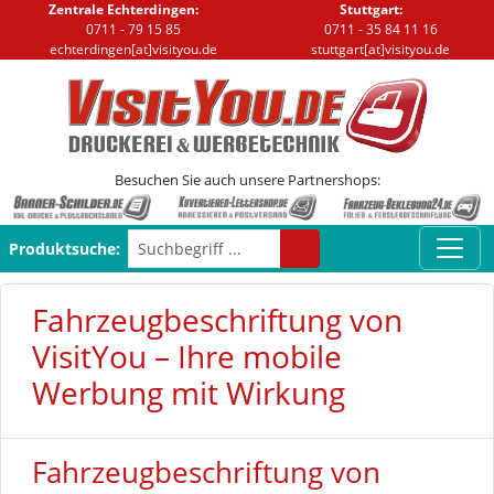
Zentrale Echterdingen:
Stuttgart:
0711 - 79 15 85
0711 - 35 84 11 16
echterdingen[at]visityou.de
stuttgart[at]visityou.de
Besuchen Sie auch unsere Partnershops:
Produktsuche:
Fahrzeugbeschriftung von
VisitYou – Ihre mobile
Werbung mit Wirkung
Fahrzeugbeschriftung von