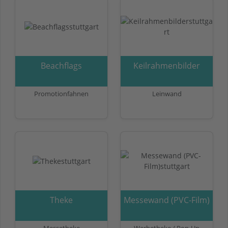
Beachflags
Keilrahmenbilder
Promotionfahnen
Leinwand
Theke
Messewand (PVC-Film)
Messetheke
Werbetheke / Pop-Up