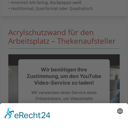
• Innenteil 4/0-farbig, Rückpappe weiß
• Hochformat, Querformat oder Quadratisch
Acrylschutzwand für den
Arbeitsplatz – Thekenaufsteller
Wir benötigen Ihre
Zustimmung, um den YouTube
Video-Service zu laden!
Wir verwenden einen Service eines
Drittanbieters, um Videoinhalte
einzubetten. Dieser Service kann Daten
zu Ihren Aktivitäten sammeln. Bitte lesen
Sie die Details durch und stimmen Sie der
Nutzung des Service zu, um dieses