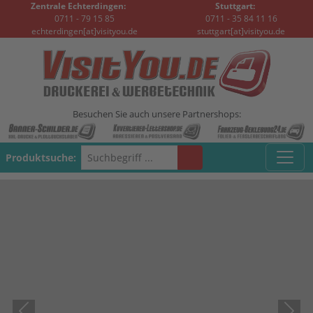
Zentrale Echterdingen:
Stuttgart:
0711 - 79 15 85
0711 - 35 84 11 16
echterdingen[at]visityou.de
stuttgart[at]visityou.de
Besuchen Sie auch unsere Partnershops:
Produktsuche: