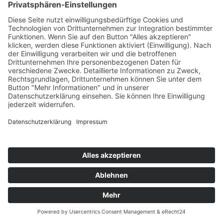
Video anzusehen.
Mehr Informationen
An einem Empfang oder Kassenbereich bietet sich ein
Akzeptieren
Thekenaufsteller aus Acrylglas an.
Eine Durchreiche im Standardpreis enthalten und kann
powered by
Usercentrics Consent
im gewünschten / benötigten Format ausgefräst werden.
Management Platform
&
eRecht24
Eine Biegung mit beliebigem Winkel ist je nach Format
möglich und kann nach Absprache gerne mit angeboten
werden.
Die Anbringung Ihres Firmenlogos ist gegen Aufpreis
ebenfalls möglich.
3D-Schilder mit
konturgefrästen Buchstaben