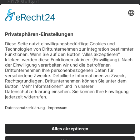
70178 Stuttgart
Tel.:
0711 - 35 84 11 16
E-Mail:
stuttgart[at]visityou.de
Anfahrt Stuttgart
Partnershops:
Banner-Schilder.de
Kuvertieren-Lettershop.de
Fahrzeugbeklebung24.de
Textil Shop
72
Bewertungen auf ProvenExpert.com
Visityou
Social: