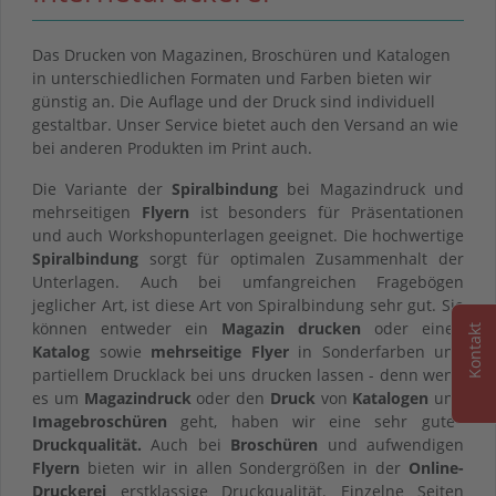
Das Drucken von Magazinen, Broschüren und Katalogen
in unterschiedlichen Formaten und Farben bieten wir
günstig an. Die Auflage und der Druck sind individuell
gestaltbar. Unser Service bietet auch den Versand an wie
bei anderen Produkten im Print auch.
Die Variante der
Spiralbindung
bei Magazindruck und
mehrseitigen
Flyern
ist besonders für Präsentationen
und auch Workshopunterlagen geeignet. Die hochwertige
Spiralbindung
sorgt für optimalen Zusammenhalt der
Unterlagen. Auch bei umfangreichen Fragebögen
jeglicher Art, ist diese Art von Spiralbindung sehr gut. Sie
können entweder ein
Magazin drucken
oder einen
Kontakt
Katalog
sowie
mehrseitige Flyer
in Sonderfarben und
partiellem Drucklack bei uns drucken lassen - denn wenn
es um
Magazindruck
oder den
Druck
von
Katalogen
und
Imagebroschüren
geht, haben wir eine sehr gute
Druckqualität.
Auch bei
Broschüren
und aufwendigen
Flyern
bieten wir in allen Sondergrößen in der
Online-
Druckerei
erstklassige Druckqualität. Einzelne Seiten