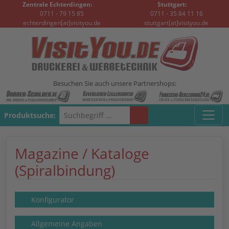
Zentrale Echterdingen:
Stuttgart:
0711 - 79 15 85
0711 - 35 84 11 16
echterdingen[at]visityou.de
stuttgart[at]visityou.de
Besuchen Sie auch unsere Partnershops:
Produktsuche:
Magazine / Kataloge
(Spiralbindung)
Konfigurator
Allgemeine Angaben