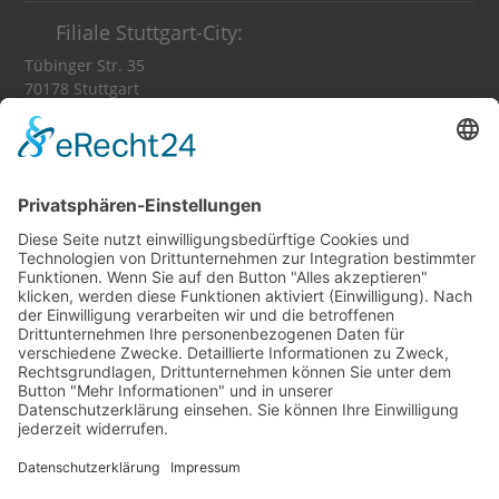
Filiale Stuttgart-City:
Tübinger Str. 35
70178 Stuttgart
Tel.:
0711 - 35 84 11 16
E-Mail:
stuttgart[at]visityou.de
Anfahrt Stuttgart
Partnershops:
Banner-Schilder.de
Kuvertieren-Lettershop.de
Fahrzeugbeklebung24.de
Textil Shop
72
Bewertungen auf ProvenExpert.com
Visityou
Social: