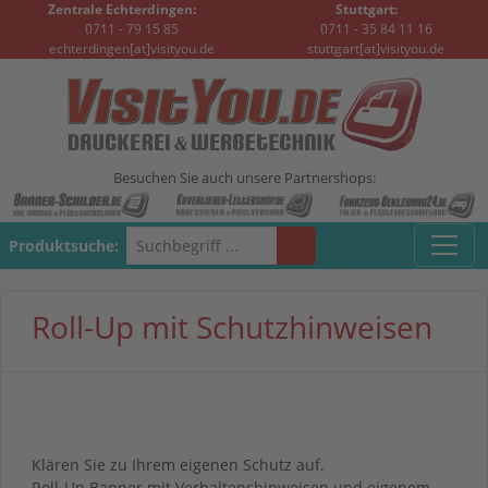
Zentrale Echterdingen:
Stuttgart:
0711 - 79 15 85
0711 - 35 84 11 16
echterdingen[at]visityou.de
stuttgart[at]visityou.de
Besuchen Sie auch unsere Partnershops:
Produktsuche:
Roll-Up mit Schutzhinweisen
Klären Sie zu Ihrem eigenen Schutz auf.
Roll-Up Banner mit Verhaltenshinweisen und eigenem